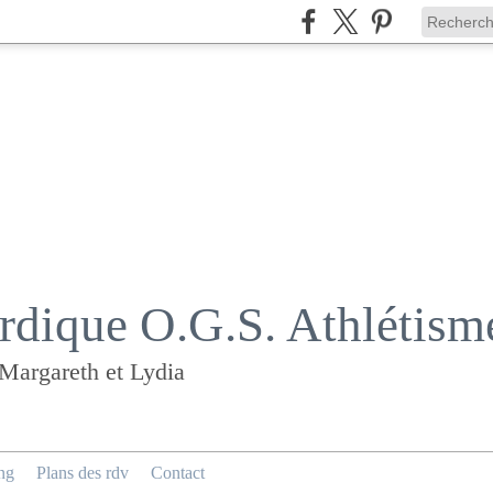
dique O.G.S. Athlétism
 Margareth et Lydia
ng
Plans des rdv
Contact