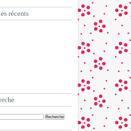
les récents
erche