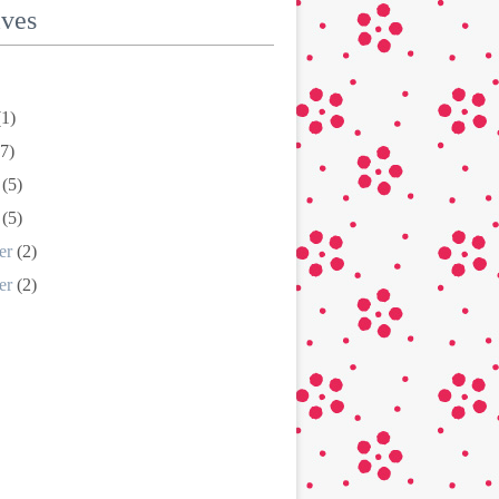
ives
1)
7)
(5)
(5)
er
(2)
er
(2)