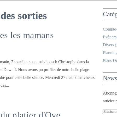
des sorties
Catég
Compte-
tes les mamans
Evèneme
Divers
(
Planning
Plans D
matin, 7 marcheurs ont suivi coach Christophe dans la
e Dewulf. Nous avons pu profiter de notre belle plage
Newsl
phe pour cette belle séance. Mercredi 27 mai, 7 marcheurs
des...
Abonnez-
articles 
 du platier d'Oye