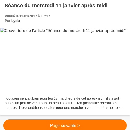
Séance du mercredi 11 janvier après-midi
Publié le 11/01/2017 à 17:17
Par
Lydia
Tout commençait bien pour les 17 marcheurs de cet après-midi : il y avait
certes un peu de vent mais un beau soleil ! .... Ma grenouille retenait les
nuages ! Des conditions idéales pour une marche hivernale ! Puis, je ne sais
pour quelle raison, ma grenouille...
Page suivante >