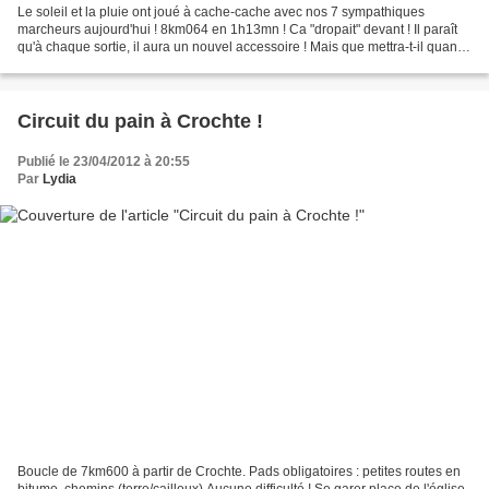
Le soleil et la pluie ont joué à cache-cache avec nos 7 sympathiques
marcheurs aujourd'hui ! 8km064 en 1h13mn ! Ca "dropait" devant ! Il paraît
qu'à chaque sortie, il aura un nouvel accessoire ! Mais que mettra-t-il quand
il fera chaud ??? !!!!! Si, si,...
Circuit du pain à Crochte !
Publié le 23/04/2012 à 20:55
Par
Lydia
Boucle de 7km600 à partir de Crochte. Pads obligatoires : petites routes en
bitume, chemins (terre/cailloux) Aucune difficulté ! Se garer place de l'église