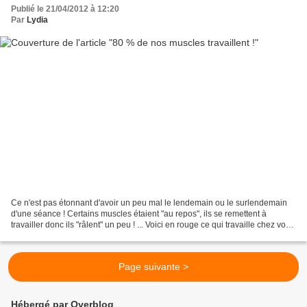
Publié le 21/04/2012 à 12:20
Par
Lydia
Ce n'est pas étonnant d'avoir un peu mal le lendemain ou le surlendemain
d'une séance ! Certains muscles étaient "au repos", ils se remettent à
travailler donc ils "râlent" un peu ! ... Voici en rouge ce qui travaille chez vous
quand vous faites de la...
Page suivante >
Hébergé par Overblog