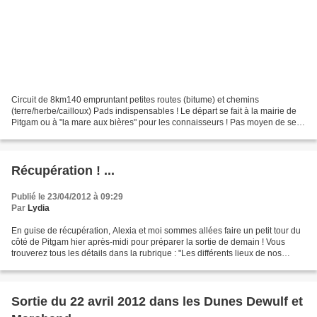
Circuit de 8km140 empruntant petites routes (bitume) et chemins
(terre/herbe/cailloux) Pads indispensables ! Le départ se fait à la mairie de
Pitgam ou à "la mare aux bières" pour les connaisseurs ! Pas moyen de se
tromper : le circuit est balisé par...
Récupération ! ...
Publié le 23/04/2012 à 09:29
Par
Lydia
En guise de récupération, Alexia et moi sommes allées faire un petit tour du
côté de Pitgam hier après-midi pour préparer la sortie de demain ! Vous
trouverez tous les détails dans la rubrique : "Les différents lieux de nos
sorties" !
Sortie du 22 avril 2012 dans les Dunes Dewulf et