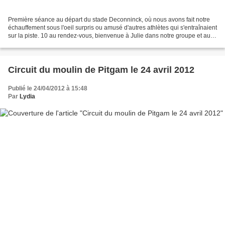
Première séance au départ du stade Deconninck, où nous avons fait notre
échauffement sous l'oeil surpris ou amusé d'autres athlètes qui s'entraînaient
sur la piste. 10 au rendez-vous, bienvenue à Julie dans notre groupe et au
soleil qui nous boudait ces...
Circuit du moulin de Pitgam le 24 avril 2012
Publié le 24/04/2012 à 15:48
Par
Lydia