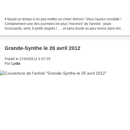
Il faisait un temps à ne pas mettre un chien dehors ! Vous l'aurez constaté !
Certainement une des journées les plus "moches" de l'année : pluie
incessante, vent, 9 petits degrés ! ..... et sans doute un peu moins dans les
bourrasques .... Et pourtant...
Grande-Synthe le 26 avril 2012
Publié le 27/04/2012 à 07:35
Par
Lydia