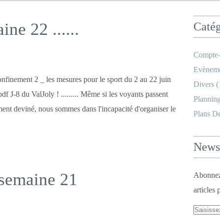
ne 22 ......
Catég
Compte-
Evèneme
nfinement 2 _ les mesures pour le sport du 2 au 22 juin
Divers
(
df J-8 du ValJoly ! ......... Même si les voyants passent
Planning
ment deviné, nous sommes dans l'incapacité d'organiser le
Plans D
Newsl
 semaine 21
Abonnez-
articles 