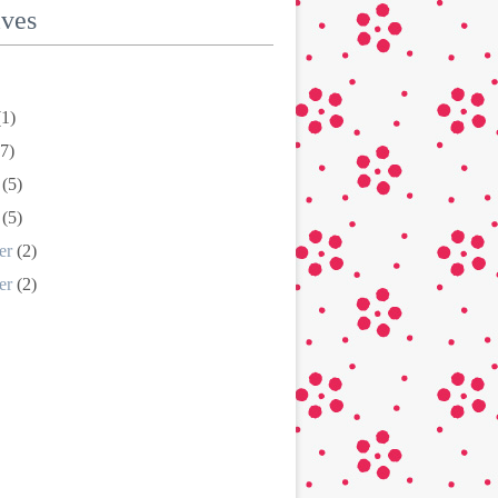
ives
1)
7)
(5)
(5)
er
(2)
er
(2)