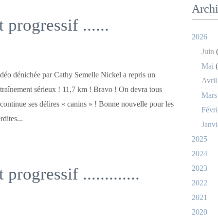
Arch
progressif ......
2026
Juin
(
Mai
(
déo dénichée par Cathy Semelle Nickel a repris un
Avril
traînement sérieux ! 11,7 km ! Bravo ! On devra tous
Mars
ot continue ses délires « canins » ! Bonne nouvelle pour les
Févri
rdites...
Janvi
2025
2024
2023
rogressif .............
2022
2021
2020