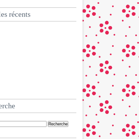
les récents
erche