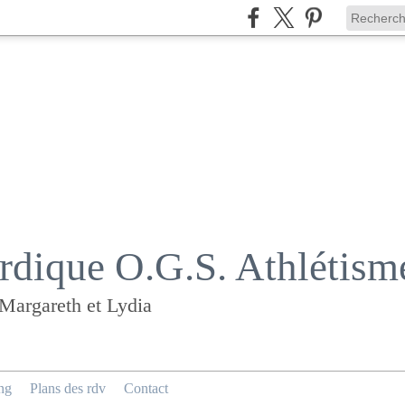
dique O.G.S. Athlétism
 Margareth et Lydia
ng
Plans des rdv
Contact