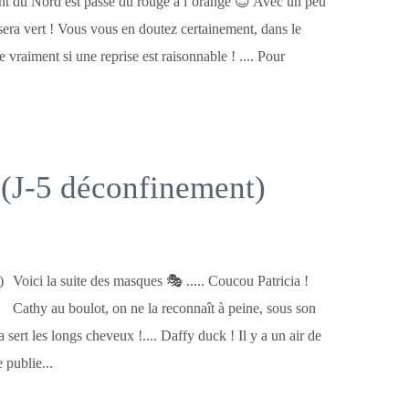
ent du Nord est passé du rouge à l’orange 😊 Avec un peu
era vert ! Vous vous en doutez certainement, dans le
 vraiment si une reprise est raisonnable ! .... Pour
(J-5 déconfinement)
Voici la suite des masques 🎭 ..... Coucou Patricia !
Cathy au boulot, on ne la reconnaît à peine, sous son
sert les longs cheveux !.... Daffy duck ! Il y a un air de
 publie...