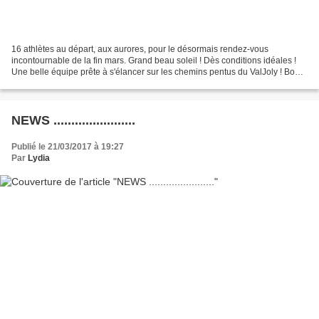
16 athlètes au départ, aux aurores, pour le désormais rendez-vous
incontournable de la fin mars. Grand beau soleil ! Dès conditions idéales !
Une belle équipe prête à s'élancer sur les chemins pentus du ValJoly ! Bon
courage à tous ! Merci Margareth pour...
NEWS .......................
Publié le 21/03/2017 à 19:27
Par
Lydia