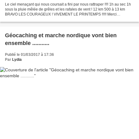
Le ciel menaçant qui nous coursait a fini par nous rattraper !!!! 1h au sec 1h
sous la pluie mêlée de grêles et les rafales de vent ! 12 km 500 à 13 km
BRAVO LES COURAGEUX ! VIVEMENT LE PRINTEMPS !!!!! Merci
Margareth pour les photos prises quand nous...
Géocaching et marche nordique vont bien
ensemble ...........
Publié le 01/03/2017 à 17:36
Par
Lydia