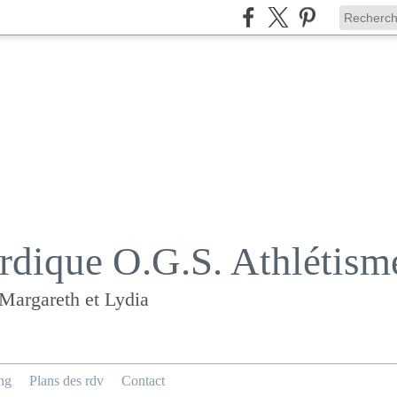
dique O.G.S. Athlétism
 Margareth et Lydia
ng
Plans des rdv
Contact