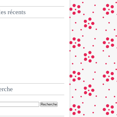
les récents
erche