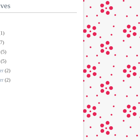
ives
1)
7)
(5)
(5)
er
(2)
er
(2)