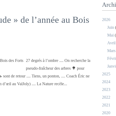
Arch
ude » de l’année au Bois
2026
Juin
(
Mai
(
Avril
Mars
Févri
27 degrés à l’ombre .... On recherche la
Janvi
pseudo-fraîcheur des arbres 🌳 pour
2025
 sont de retour .... Tiens, un ponton, .... Coach Éric ne
2024
n d’œil au ValJoly) .... La Nature recèle...
2023
2022
2021
2020