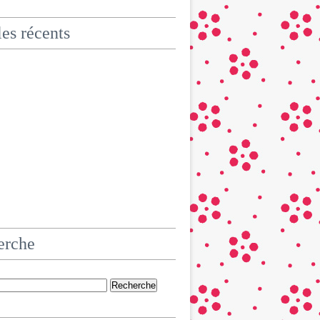
les récents
erche