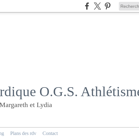
dique O.G.S. Athlétism
 Margareth et Lydia
ng
Plans des rdv
Contact