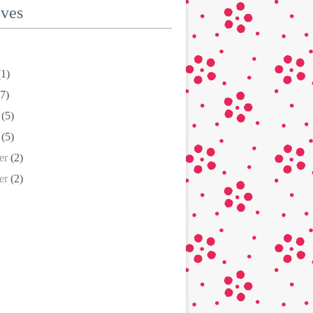
ives
1)
7)
(5)
(5)
er
(2)
er
(2)