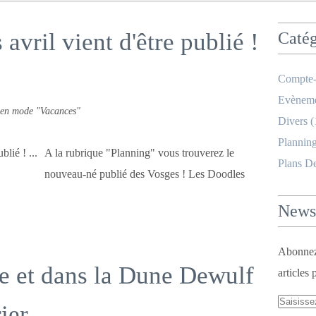
avril vient d'être publié !
Catég
Compte-
Evèneme
c en mode "Vacances"
Divers
(
Planning
A la rubrique "Planning" vous trouverez le
Plans D
nouveau-né publié des Vosges ! Les Doodles
Newsl
Abonnez-
ge et dans la Dune Dewulf
articles 
ier