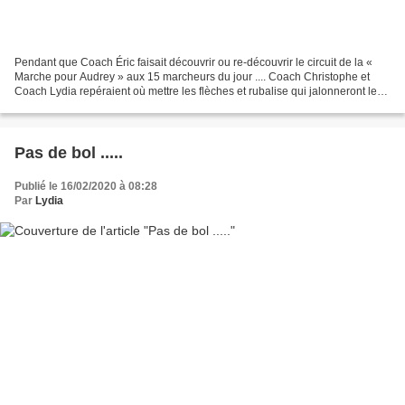
Pendant que Coach Éric faisait découvrir ou re-découvrir le circuit de la «
Marche pour Audrey » aux 15 marcheurs du jour .... Coach Christophe et
Coach Lydia repéraient où mettre les flèches et rubalise qui jalonneront le
parcours. Pas farouche ce cormoran.... Ces...
Pas de bol .....
Publié le 16/02/2020 à 08:28
Par
Lydia