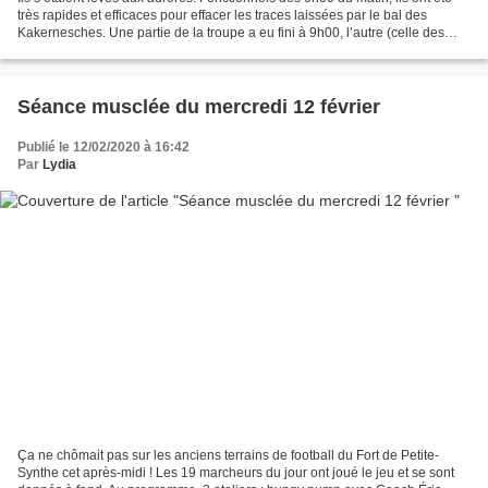
très rapides et efficaces pour effacer les traces laissées par le bal des
Kakernesches. Une partie de la troupe a eu fini à 9h00, l’autre (celle des
plus musclés ....) un peu...
Séance musclée du mercredi 12 février
Publié le 12/02/2020 à 16:42
Par
Lydia
Ça ne chômait pas sur les anciens terrains de football du Fort de Petite-
Synthe cet après-midi ! Les 19 marcheurs du jour ont joué le jeu et se sont