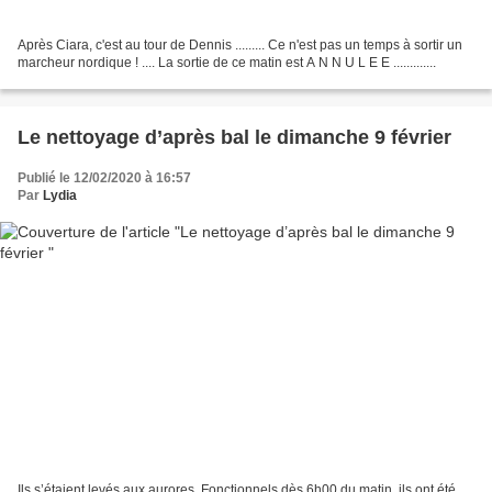
Après Ciara, c'est au tour de Dennis ......... Ce n'est pas un temps à sortir un
marcheur nordique ! .... La sortie de ce matin est A N N U L E E .............
Le nettoyage d’après bal le dimanche 9 février
Publié le 12/02/2020 à 16:57
Par
Lydia
Ils s’étaient levés aux aurores. Fonctionnels dès 6h00 du matin, ils ont été