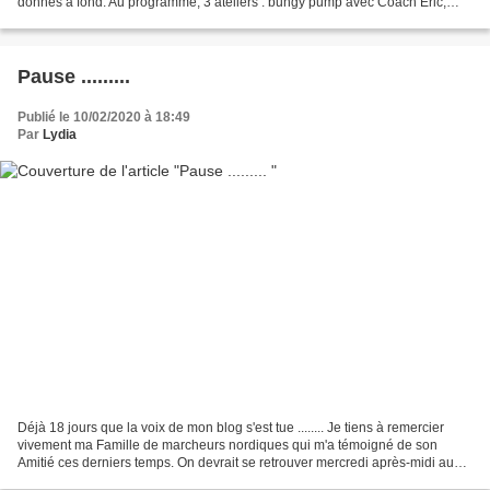
donnés à fond. Au programme, 3 ateliers : bungy pump avec Coach Éric,
tours de bosses et circuit balisé...
Pause .........
Publié le 10/02/2020 à 18:49
Par
Lydia
Déjà 18 jours que la voix de mon blog s'est tue ........ Je tiens à remercier
vivement ma Famille de marcheurs nordiques qui m'a témoigné de son
Amitié ces derniers temps. On devrait se retrouver mercredi après-midi au
Fort de Petite-Synthe dans la joie...