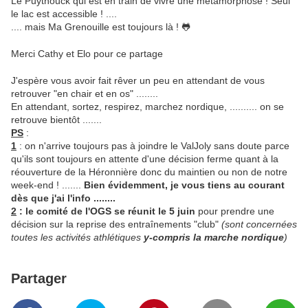
Le Puythouck qui est en train de vivre une métamorphose ! Seul
le lac est accessible ! ....
.... mais Ma Grenouille est toujours là ! 🐸
Merci Cathy et Elo pour ce partage
J'espère vous avoir fait rêver un peu en attendant de vous
retrouver "en chair et en os" ........
En attendant, sortez, respirez, marchez nordique, .......... on se
retrouve bientôt .......
PS
:
1
: on n'arrive toujours pas à joindre le ValJoly sans doute parce
qu'ils sont toujours en attente d'une décision ferme quant à la
réouverture de la Héronnière donc du maintien ou non de notre
week-end ! .......
Bien évidemment, je vous tiens au courant
dès que j'ai l'info ........
2
: le comité de l'OGS se réunit le 5 juin
pour prendre une
décision sur la reprise des entraînements "club"
(sont concernées
toutes les activités athlétiques
y-compris la marche nordique
)
Partager