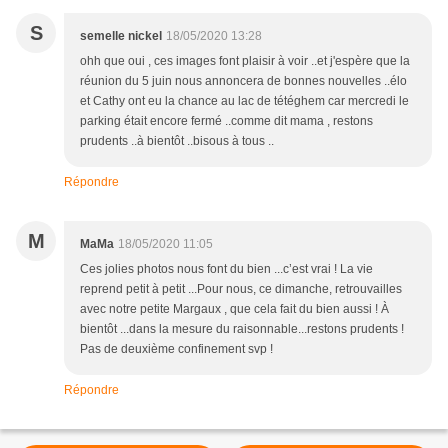
S
semelle nickel
18/05/2020 13:28
ohh que oui , ces images font plaisir à voir ..et j'espère que la
réunion du 5 juin nous annoncera de bonnes nouvelles ..élo
et Cathy ont eu la chance au lac de tétéghem car mercredi le
parking était encore fermé ..comme dit mama , restons
prudents ..à bientôt ..bisous à tous ..
Répondre
M
MaMa
18/05/2020 11:05
Ces jolies photos nous font du bien ...c’est vrai ! La vie
reprend petit à petit ...Pour nous, ce dimanche, retrouvailles
avec notre petite Margaux , que cela fait du bien aussi ! À
bientôt ...dans la mesure du raisonnable...restons prudents !
Pas de deuxième confinement svp !
Répondre