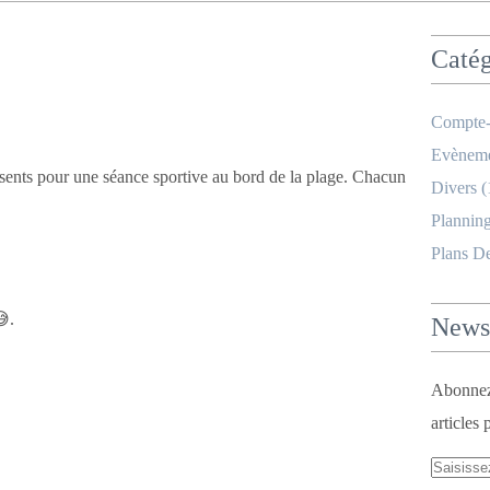
e
Catég
Compte-
Evèneme
ésents pour une séance sportive au bord de la plage. Chacun
Divers
(
Planning
Plans D
😅.
Newsl
Abonnez-
articles 