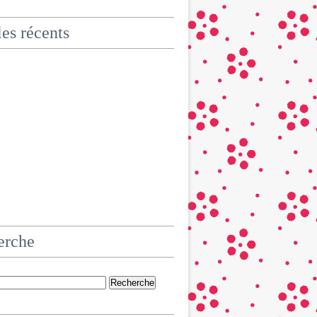
les récents
erche