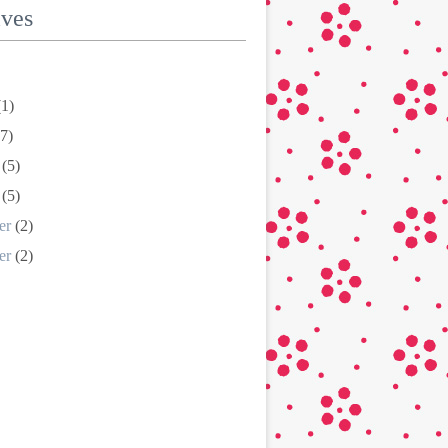
ives
1)
7)
(5)
(5)
er
(2)
er
(2)