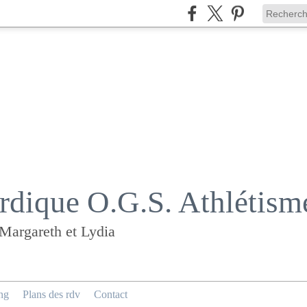
dique O.G.S. Athlétism
 Margareth et Lydia
ng
Plans des rdv
Contact