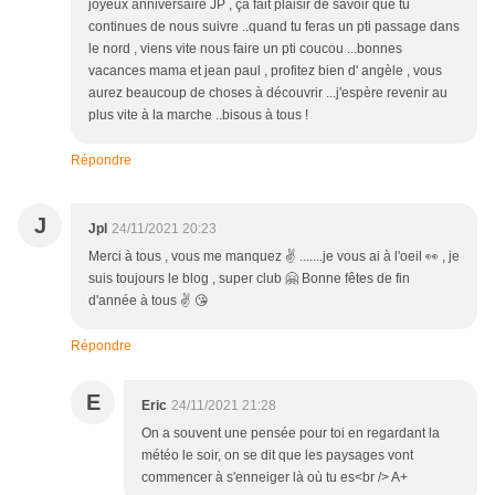
joyeux anniversaire JP , ça fait plaisir de savoir que tu
continues de nous suivre ..quand tu feras un pti passage dans
le nord , viens vite nous faire un pti coucou ...bonnes
vacances mama et jean paul , profitez bien d' angèle , vous
aurez beaucoup de choses à découvrir ...j'espère revenir au
plus vite à la marche ..bisous à tous !
Répondre
J
Jpl
24/11/2021 20:23
Merci à tous , vous me manquez ✌️ .......je vous ai à l'oeil 👀 , je
suis toujours le blog , super club 🤗 Bonne fêtes de fin
d'année à tous ✌️ 😘
Répondre
E
Eric
24/11/2021 21:28
On a souvent une pensée pour toi en regardant la
météo le soir, on se dit que les paysages vont
commencer à s'enneiger là où tu es<br /> A+