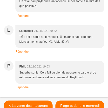
Un retour au puythouck tant attendu .super sortie.A refaire dés
que possible.
Répondre
L
La gazelle
21/11/2021 20:22
Très belle sortie au puythouck 😂, magnifiques couleurs.
Merci à mon chauffeur 😉. À bientôt 😘
Répondre
P
PhilL
21/11/2021 19:53
Superbe sortie. Cela fait du bien de pousser le cardio et de
retrouver les bosses et les chemins du Puythouck
Répondre
< La vente des macarons
Plage et dune le mercredi