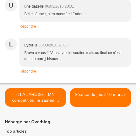
U
une gazelle
06/03/2016 20:31
Belle séance, bien musclée ! J'adore !
Répondre
L
Lydie B
06/03/2016 20:08
Bravo à vous !!! Vous avez tet souffert mais au final ce n'est
que du bon ;) bisous
Répondre
< LA JAROISE : MN
Séance du jeudi 10 mars >
compétition, le samedi 2
avril 2016
Hébergé par Overblog
Top articles