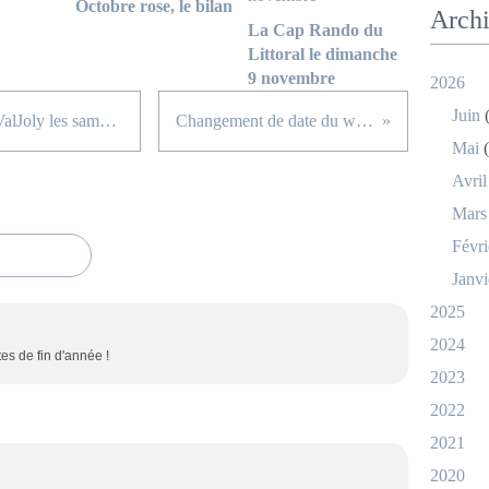
Octobre rose, le bilan
Arch
La Cap Rando du
Littoral le dimanche
9 novembre
2026
Juin
(
Week-end sportif et convivial au ValJoly les samedi 11 et dimanche 12 juin 2016
Changement de date du week-end au ValJoly
Mai
(
Avril
Mars
Févri
Janvi
2025
2024
es de fin d'année !
2023
2022
2021
2020