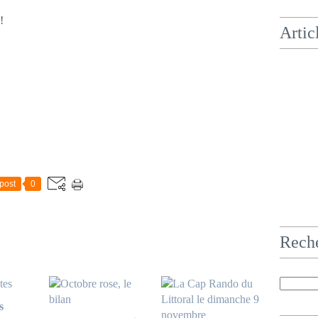
!
Artic
post
0
Rech
s