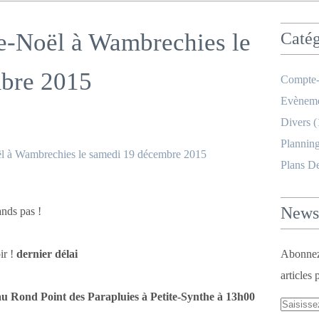
e-Noël à Wambrechies le
Catég
bre 2015
Compte-
Evèneme
Divers
(
Planning
Plans D
Newsl
nds pas !
ir !
dernier délai
Abonnez-
articles 
au Rond Point des Parapluies à Petite-Synthe à 13h00