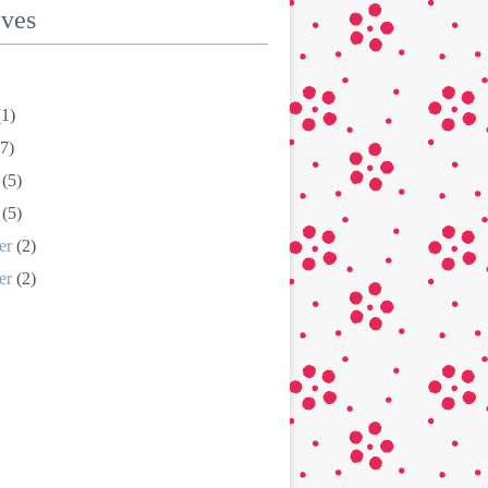
ives
1)
7)
(5)
(5)
er
(2)
er
(2)