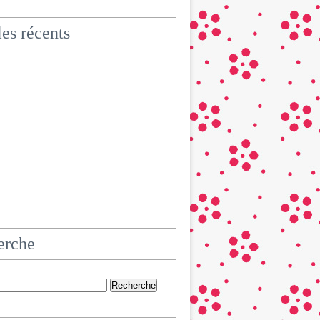
les récents
erche