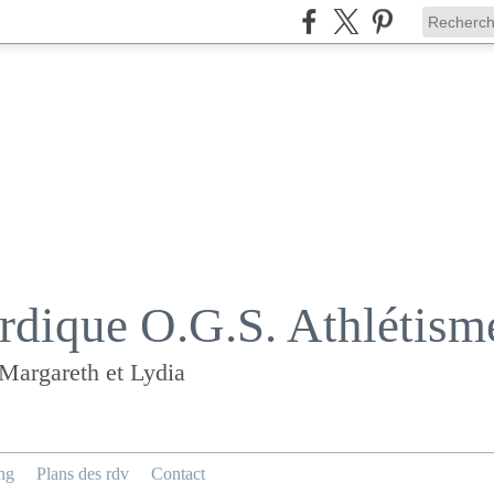
dique O.G.S. Athlétism
 Margareth et Lydia
ng
Plans des rdv
Contact