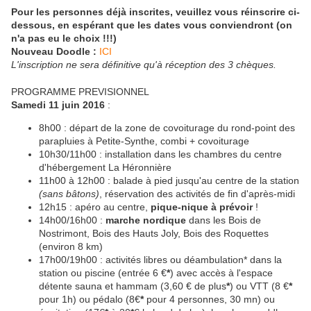
Pour les personnes déjà inscrites, veuillez vous réinscrire ci-
dessous, en espérant que les dates vous conviendront (on
n'a pas eu le choix !!!)
Nouveau Doodle :
ICI
L'inscription ne sera définitive qu'à réception des 3 chèques.
PROGRAMME PREVISIONNEL
Samedi 11 juin 2016
:
8h00 : départ de la zone de covoiturage du rond-point des
parapluies à Petite-Synthe, combi + covoiturage
10h30/11h00 : installation dans les chambres du centre
d'hébergement La Héronnière
11h00 à 12h00 : balade à pied jusqu'au centre de la station
(sans bâtons)
, réservation des activités de fin d'après-midi
12h15 : apéro au centre,
pique-nique à prévoir
!
14h00/16h00 :
marche nordique
dans les Bois de
Nostrimont, Bois des Hauts Joly, Bois des Roquettes
(environ 8 km)
17h00/19h00 : activités libres ou déambulation* dans la
station ou piscine (entrée 6 €
*
) avec accès à l'espace
détente sauna et hammam (3,60 € de plus
*
) ou VTT (8 €
*
pour 1h) ou pédalo (8€
*
pour 4 personnes, 30 mn) ou