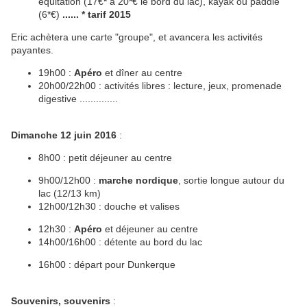
équitation (17€
*
à 20
*
€ le bord du lac), kayak ou paddle
(6*€)
......
* tarif 2015
Eric achètera une carte "groupe", et avancera les activités
payantes.
19h00 :
Apéro
et dîner au centre
20h00/22h00 : activités libres : lecture, jeux, promenade
digestive ..............
Dimanche 12 juin 2016
:
8h00 : petit déjeuner au centre
9h00/12h00 :
marche nordique
, sortie longue autour du
lac (12/13 km)
12h00/12h30 : douche et valises
12h30 :
Apéro
et déjeuner au centre
14h00/16h00 : détente au bord du lac
16h00 : départ pour Dunkerque
Souvenirs, souvenirs
: