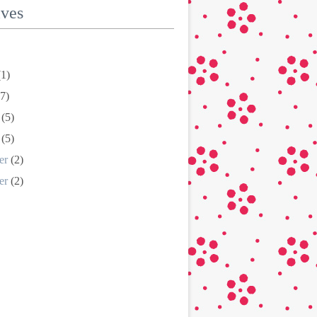
ives
1)
7)
(5)
(5)
er
(2)
er
(2)