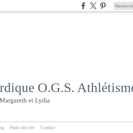
dique O.G.S. Athlétism
 Margareth et Lydia
ng
Plans des rdv
Contact