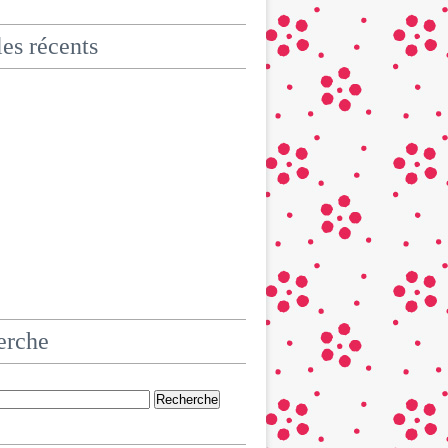
les récents
erche