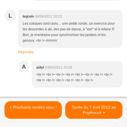
L
legrain
04/04/2012 20:23
Les cobayes sont ravis.... une petite ronde, un exercice pour
les descentes à ski, des pas de danse, à "voir" et à refaire !!!
Bon, je m'entraine pour synchroniser les jambes et les
genoux..<br /> rrrrrrrrrr
Répondre
A
aidyl
04/04/2012 20:28
<br /> <br /> <br /> <br /> <br /> <br /> <br /> <br />
<br /> <br /> <br /> <br /> <br /> <br />
< Prochains rendez-vous !
Sortie du 7 avril 2012 au
Puythouck >