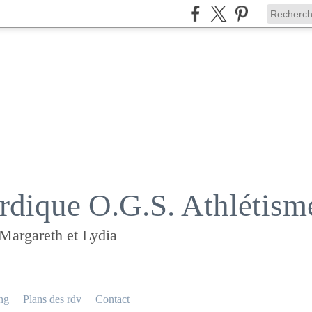
dique O.G.S. Athlétism
 Margareth et Lydia
ng
Plans des rdv
Contact