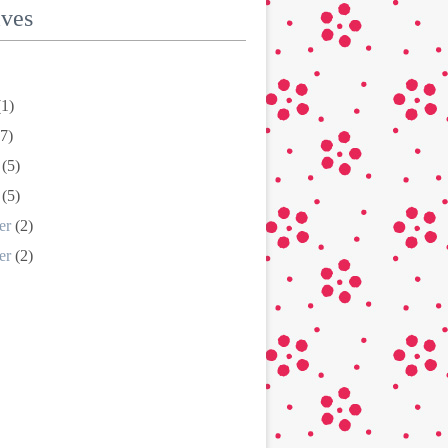
ives
1)
7)
(5)
(5)
er
(2)
er
(2)