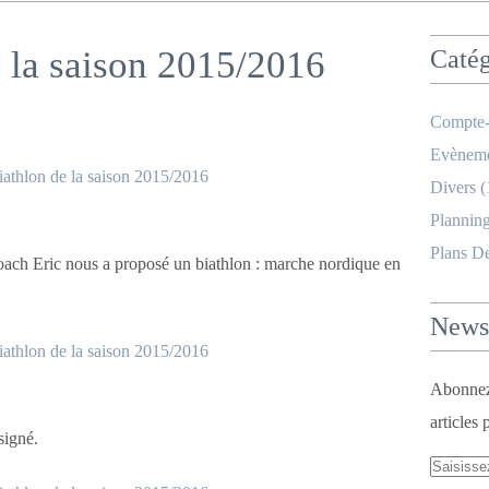
 la saison 2015/2016
Catég
Compte-
Evèneme
Divers
(
Planning
Plans D
oach Eric nous a proposé un biathlon : marche nordique en
Newsl
Abonnez-
articles 
signé.