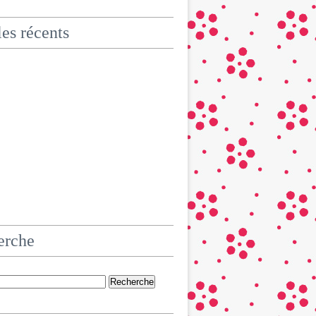
les récents
erche