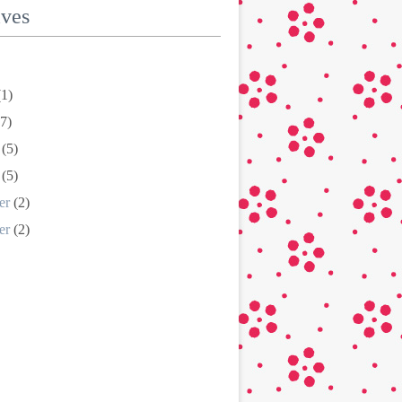
ives
1)
7)
(5)
(5)
er
(2)
er
(2)