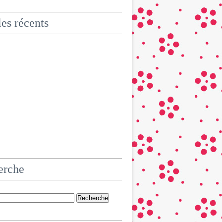
les récents
erche