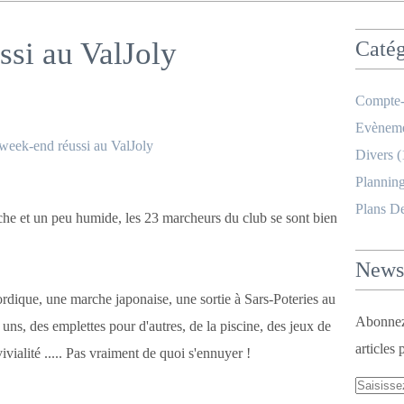
si au ValJoly
Catég
Compte-
Evèneme
Divers
(
Planning
Plans D
he et un peu humide, les 23 marcheurs du club se sont bien
Newsl
dique, une marche japonaise, une sortie à Sars-Poteries au
Abonnez-
ns, des emplettes pour d'autres, de la piscine, des jeux de
articles 
ialité ..... Pas vraiment de quoi s'ennuyer !