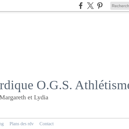
dique O.G.S. Athlétism
 Margareth et Lydia
ng
Plans des rdv
Contact