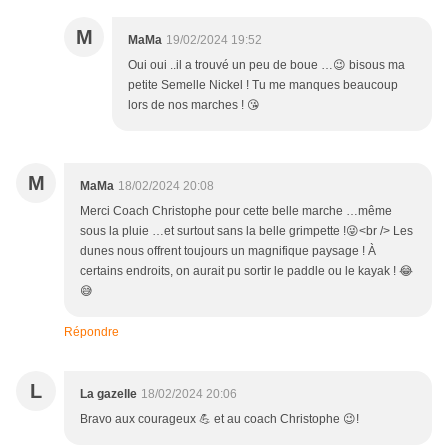
M
MaMa
19/02/2024 19:52
Oui oui ..il a trouvé un peu de boue …😉 bisous ma
petite Semelle Nickel ! Tu me manques beaucoup
lors de nos marches ! 😘
M
MaMa
18/02/2024 20:08
Merci Coach Christophe pour cette belle marche …même
sous la pluie …et surtout sans la belle grimpette !😜<br /> Les
dunes nous offrent toujours un magnifique paysage ! À
certains endroits, on aurait pu sortir le paddle ou le kayak ! 😂
😅
Répondre
L
La gazelle
18/02/2024 20:06
Bravo aux courageux 💪 et au coach Christophe 😉!