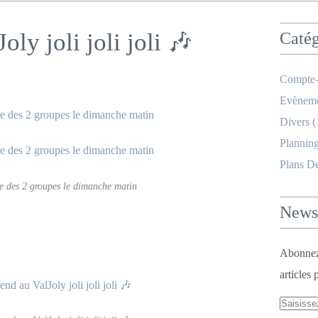
ly joli joli joli 🎶
Catég
Compte-
Evèneme
Divers
(
Planning
Plans D
e des 2 groupes le dimanche matin
Newsl
Abonnez-
articles 