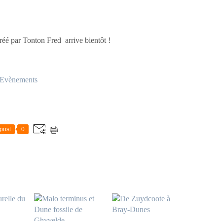
é par Tonton Fred arrive bientôt !
Evènements
post
0