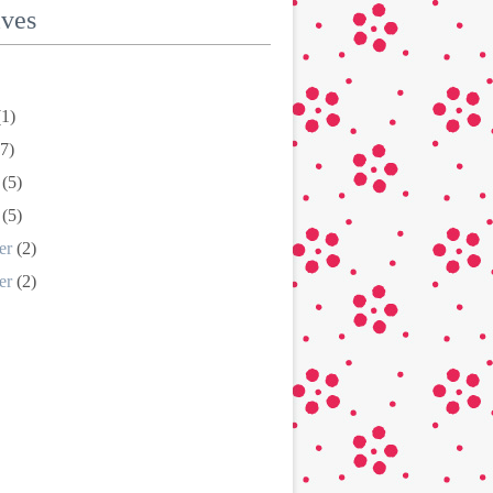
ives
1)
7)
(5)
(5)
er
(2)
er
(2)