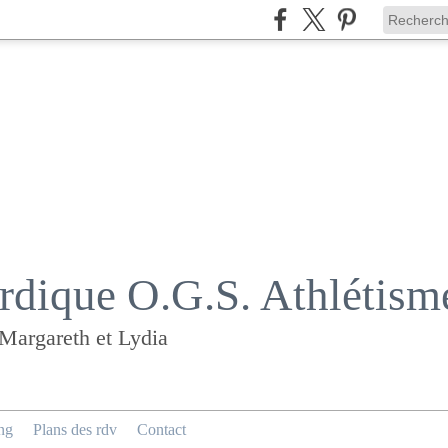
dique O.G.S. Athlétism
 Margareth et Lydia
ng
Plans des rdv
Contact