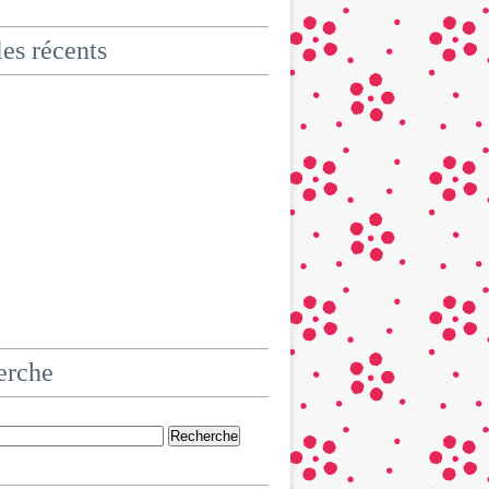
les récents
erche