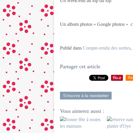
Un week-end au top du top
Un album photos « Google photos » cré
Publié dans
Compte-rendu des sorties
,
Partager cet article
Re
S'inscrire à la newsletter
Vous aimerez aussi :