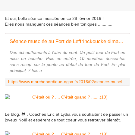
Et oui, belle séance musclée en ce 28 février 2016 !
Elles nous manquent ces séances bien toniques ............
Séance musclée au Fort de Leffrinckoucke dimanche 28 fevrier - Marche Nordique O.G.S. Athlétisme
Des échauffements à l'abri du vent. Un petit tour du Fort en
mise en bouche. Puis en entrée, 10 montées descentes
sans recup' sur la pente au début du tour du Fort. En plat
principal, 7 fois u...
https://www.marchenordique-ogsa.fr/2016/02/seance-musclee-au-fort-de-leffrinckouck-dimanche-28-fevrier.html
Le blog, 🐸 , Coaches Eric et Lydia vous souhaitent de passer un
joyeux Noël et espèrent de tout coeur vous retrouver bientôt.