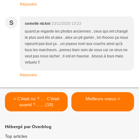
Répondre
S
semelle nickel
23/12/2020 13:23
quand je regarde les photos anciennes , ceux qui ont changé
le plus sont élo et alex ..alex un pti gamin , lol rhoooo ça nous
rajeunit pas tout ça ...un joyeux noel aux coachs ainsi qu'à
tous les marcheurs ..prenez bien soin de vous car ce virus ne
veut pas nous lacher , il est en hausse ..bisous à tous mais
virtuels !!
Répondre
< C'était où ? .... C'était
Meilleurs voeux >
quand ? .......(18)
Hébergé par Overblog
Top articles