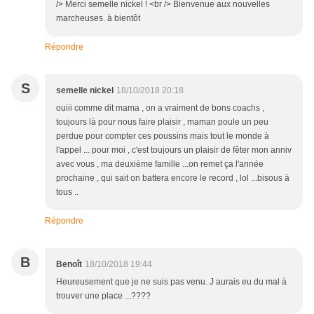
/> Merci semelle nickel ! <br /> Bienvenue aux nouvelles
marcheuses. à bientôt
Répondre
S
semelle nickel
18/10/2018 20:18
ouiii comme dit mama , on a vraiment de bons coachs ,
toujours là pour nous faire plaisir , maman poule un peu
perdue pour compter ces poussins mais tout le monde à
l'appel ... pour moi , c'est toujours un plaisir de fêter mon anniv
avec vous , ma deuxième famille ...on remet ça l'année
prochaine , qui sait on battera encore le record , lol ...bisous à
tous ..
Répondre
B
Benoît
18/10/2018 19:44
Heureusement que je ne suis pas venu. J aurais eu du mal à
trouver une place ...????