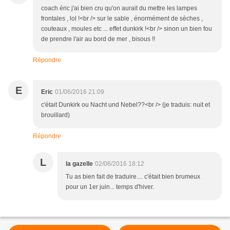
coach éric j'ai bien cru qu'on aurait du mettre les lampes
frontales , lol !<br /> sur le sable , énormément de sèches ,
couteaux , moules etc ... effet dunkirk !<br /> sinon un bien fou
de prendre l'air au bord de mer , bisous !!
Répondre
E
Eric
01/06/2016 21:09
c'était Dunkirk ou Nacht und Nebel??<br /> (je traduis: nuit et
brouillard)
Répondre
L
la gazelle
02/06/2016 18:12
Tu as bien fait de traduire.... c'était bien brumeux
pour un 1er juin... temps d'hiver.