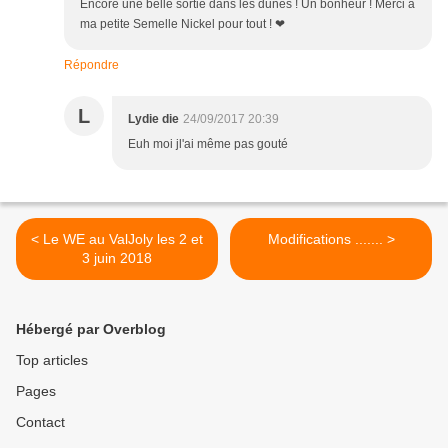
Encore une belle sortie dans les dunes ! Un bonheur ! Merci à
ma petite Semelle Nickel pour tout ! ❤
Répondre
L
Lydie die
24/09/2017 20:39
Euh moi jl'ai même pas gouté
< Le WE au ValJoly les 2 et
Modifications ....... >
3 juin 2018
Hébergé par Overblog
Top articles
Pages
Contact