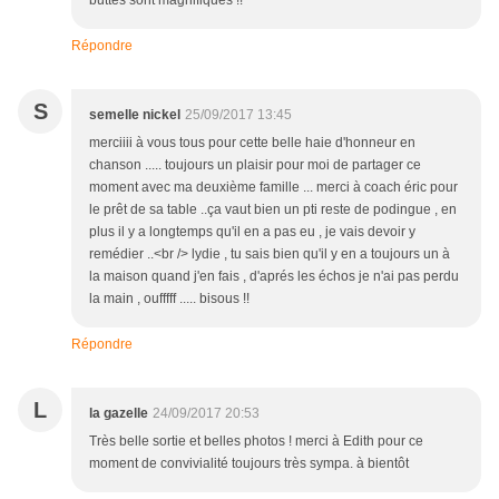
buttes sont magnifiques !!
Répondre
S
semelle nickel
25/09/2017 13:45
merciiii à vous tous pour cette belle haie d'honneur en
chanson ..... toujours un plaisir pour moi de partager ce
moment avec ma deuxième famille ... merci à coach éric pour
le prêt de sa table ..ça vaut bien un pti reste de podingue , en
plus il y a longtemps qu'il en a pas eu , je vais devoir y
remédier ..<br /> lydie , tu sais bien qu'il y en a toujours un à
la maison quand j'en fais , d'aprés les échos je n'ai pas perdu
la main , oufffff ..... bisous !!
Répondre
L
la gazelle
24/09/2017 20:53
Très belle sortie et belles photos ! merci à Edith pour ce
moment de convivialité toujours très sympa. à bientôt