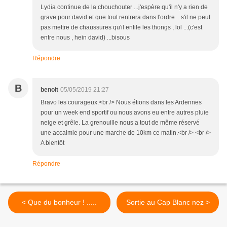
Lydia continue de la chouchouter ...j'espère qu'il n'y a rien de
grave pour david et que tout rentrera dans l'ordre ...s'il ne peut
pas mettre de chaussures qu'il enfile les thongs , lol ...(c'est
entre nous , hein david) ...bisous
Répondre
B
benoit
05/05/2019 21:27
Bravo les courageux.<br /> Nous étions dans les Ardennes
pour un week end sportif ou nous avons eu entre autres pluie
neige et grêle. La grenouille nous a tout de même réservé
une accalmie pour une marche de 10km ce matin.<br /> <br />
A bientôt
Répondre
< Que du bonheur ! .....
Sortie au Cap Blanc nez >