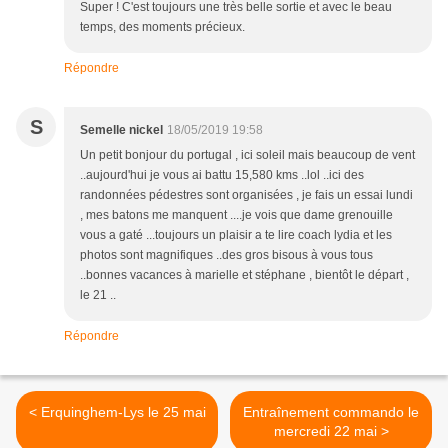
Super ! C'est toujours une très belle sortie et avec le beau
temps, des moments précieux.
Répondre
S
Semelle nickel
18/05/2019 19:58
Un petit bonjour du portugal , ici soleil mais beaucoup de vent
..aujourd'hui je vous ai battu 15,580 kms ..lol ..ici des
randonnées pédestres sont organisées , je fais un essai lundi
, mes batons me manquent ....je vois que dame grenouille
vous a gaté ...toujours un plaisir a te lire coach lydia et les
photos sont magnifiques ..des gros bisous à vous tous
..bonnes vacances à marielle et stéphane , bientôt le départ ,
le 21 ..
Répondre
< Erquinghem-Lys le 25 mai
Entraînement commando le
mercredi 22 mai >