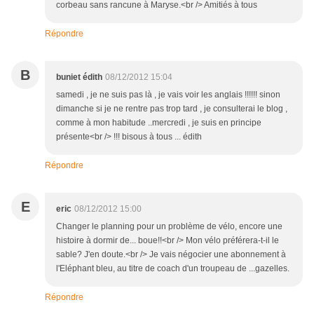
corbeau sans rancune à Maryse.<br /> Amitiés à tous
Répondre
B
buniet édith
08/12/2012 15:04
samedi , je ne suis pas là , je vais voir les anglais !!!!!! sinon
dimanche si je ne rentre pas trop tard , je consulterai le blog ,
comme à mon habitude ..mercredi , je suis en principe
présente<br /> !!! bisous à tous ... édith
Répondre
E
eric
08/12/2012 15:00
Changer le planning pour un problème de vélo, encore une
histoire à dormir de... boue!!<br /> Mon vélo préférera-t-il le
sable? J'en doute.<br /> Je vais négocier une abonnement à
l'Eléphant bleu, au titre de coach d'un troupeau de ...gazelles.
Répondre