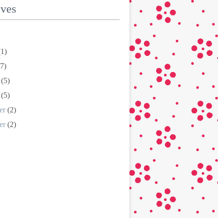
ives
1)
7)
(5)
(5)
er
(2)
er
(2)