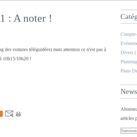
 : A noter !
Catég
Compte-
Evèneme
g des voitures téléguidées) mais attention ce n'est pas à
Divers
(
à 10h15/10h20 !
Planning
Plans D
Newsl
Abonnez-
0
articles 