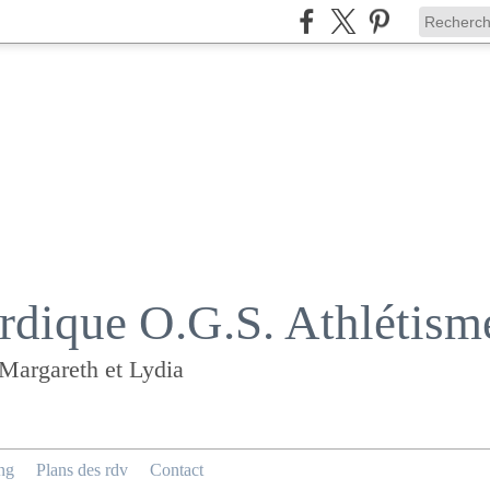
dique O.G.S. Athlétism
 Margareth et Lydia
ng
Plans des rdv
Contact