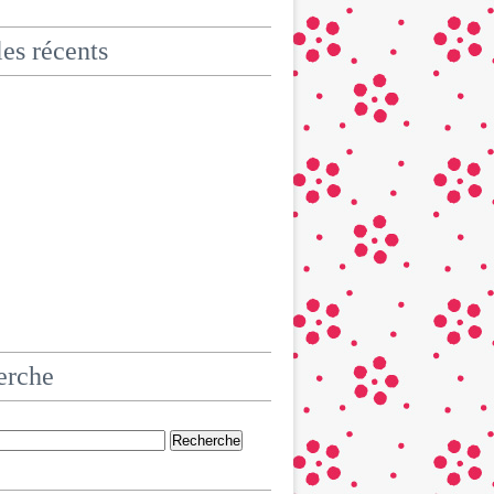
les récents
erche