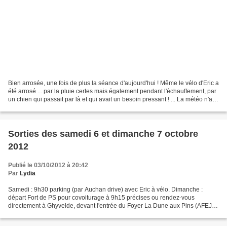
Bien arrosée, une fois de plus la séance d'aujourd'hui ! Même le vélo d'Eric a
été arrosé ... par la pluie certes mais également pendant l'échauffement, par
un chien qui passait par là et qui avait un besoin pressant ! ... La météo n'a
pas pour autant...
Sorties des samedi 6 et dimanche 7 octobre
2012
Publié le 03/10/2012 à 20:42
Par
Lydia
Samedi : 9h30 parking (par Auchan drive) avec Eric à vélo. Dimanche :
départ Fort de PS pour covoiturage à 9h15 précises ou rendez-vous
directement à Ghyvelde, devant l'entrée du Foyer La Dune aux Pins (AFEJI)
tout près de la frontière belge à 9h35, pour...