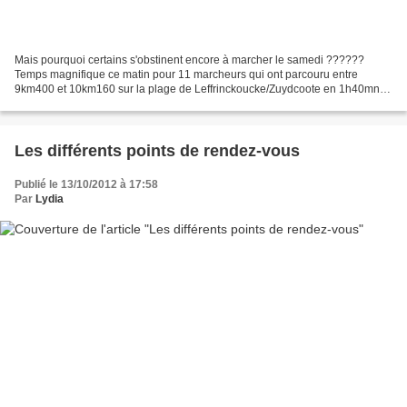
Mais pourquoi certains s'obstinent encore à marcher le samedi ??????
Temps magnifique ce matin pour 11 marcheurs qui ont parcouru entre
9km400 et 10km160 sur la plage de Leffrinckoucke/Zuydcoote en 1h40mn !
Maryse L., Marc et Chantal avaient eu le temps...
Les différents points de rendez-vous
Publié le 13/10/2012 à 17:58
Par
Lydia