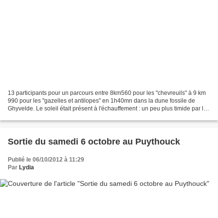
13 participants pour un parcours entre 8km560 pour les "chevreuils" à 9 km
990 pour les "gazelles et antilopes" en 1h40mn dans la dune fossile de
Ghyvelde. Le soleil était présent à l'échauffement : un peu plus timide par la
suite ! Les marcheurs avec...
Sortie du samedi 6 octobre au Puythouck
Publié le 06/10/2012 à 11:29
Par
Lydia