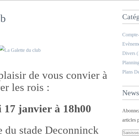
ub
Catég
Compte-
Evèneme
Divers
(
Planning
laisir de vous convier à
Plans D
rer les rois :
Newsl
i 17 janvier à 18h00
Abonnez-
articles 
e du stade Deconninck