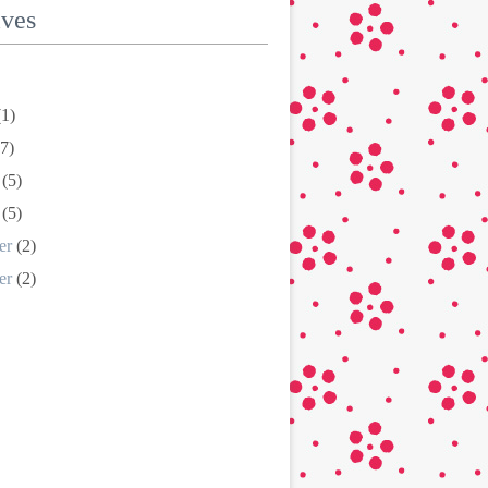
ives
1)
7)
(5)
(5)
er
(2)
er
(2)