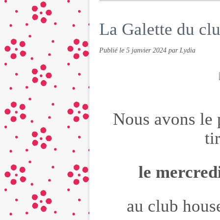
La Galette du cl
Publié le
5 janvier 2024
par Lydia
Nous avons le p
ti
le mercred
au club hous