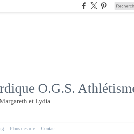
dique O.G.S. Athlétism
 Margareth et Lydia
ng
Plans des rdv
Contact