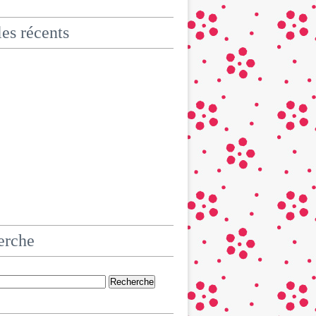
les récents
erche