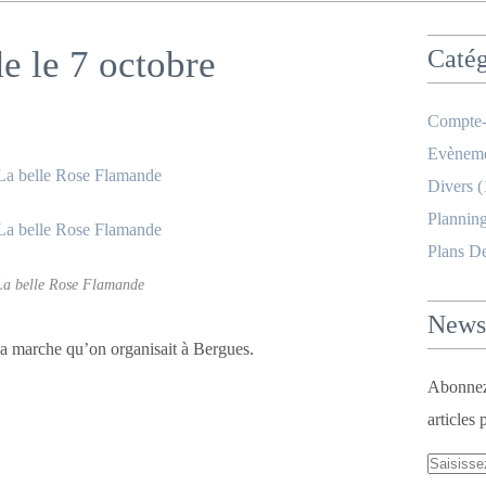
 le 7 octobre
Catég
Compte-
Evèneme
Divers
(
Planning
Plans D
La belle Rose Flamande
Newsl
la marche qu’on organisait à Bergues.
Abonnez-
articles 