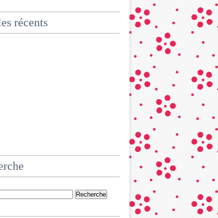
les récents
erche