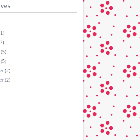
ives
1)
7)
(5)
(5)
er
(2)
er
(2)