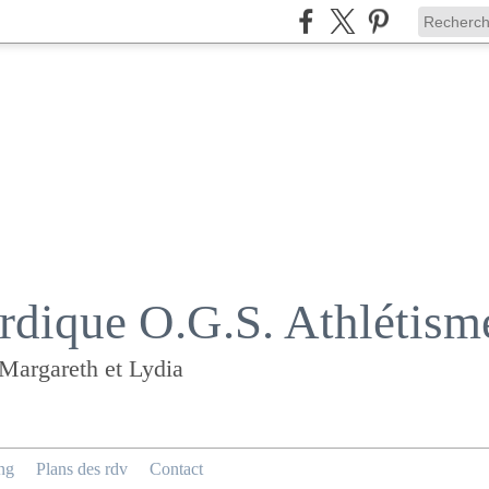
dique O.G.S. Athlétism
 Margareth et Lydia
ng
Plans des rdv
Contact