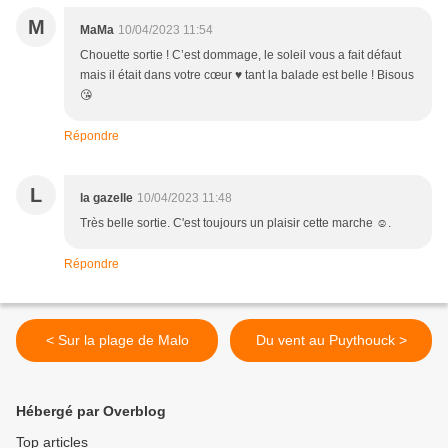
M
MaMa
10/04/2023 11:54
Chouette sortie ! C’est dommage, le soleil vous a fait défaut
mais il était dans votre cœur ♥️ tant la balade est belle ! Bisous
😘
Répondre
L
la gazelle
10/04/2023 11:48
Très belle sortie. C'est toujours un plaisir cette marche ☺️.
Répondre
< Sur la plage de Malo
Du vent au Puythouck >
Hébergé par Overblog
Top articles