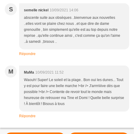
S
semelle nickel
10/09/2021 14:06
abscente suite aux obsèques ..bienvenue aux nouvelles
..elles vont se plaire chez nous ..et que dire de dame
grenouille , bin simplement qu'elle est au top depuis notre
reprise ..qu'elle continue ainsi , c'est comme ça qu'on l'aime
..à samedi .;bisous ..
Répondre
M
MaMa
10/09/2021 11:52
Waouh! Super! Le soleil et la plage.. Bon oui les dunes... Tout
y est pour faire une belle marche !<br /> J'arrrriiiive dès que
possible !<br /> Contente de revoir tout le monde mais
heureuse de retrouver ma Tine et Domi ! Quelle belle surprise
! À bientôt ! Bisous à tous
Répondre