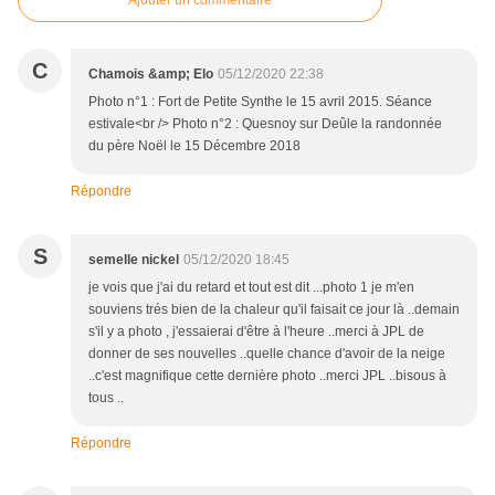
Ajouter un commentaire
C
Chamois &amp; Elo
05/12/2020 22:38
Photo n°1 : Fort de Petite Synthe le 15 avril 2015. Séance
estivale<br /> Photo n°2 : Quesnoy sur Deûle la randonnée
du père Noël le 15 Décembre 2018
Répondre
S
semelle nickel
05/12/2020 18:45
je vois que j'ai du retard et tout est dit ...photo 1 je m'en
souviens trés bien de la chaleur qu'il faisait ce jour là ..demain
s'il y a photo , j'essaierai d'être à l'heure ..merci à JPL de
donner de ses nouvelles ..quelle chance d'avoir de la neige
..c'est magnifique cette dernière photo ..merci JPL ..bisous à
tous ..
Répondre