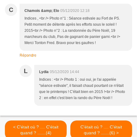
C
Chamois &amp; Elo
05/12/2020 12:18
Indices , <br /> Photo n°1 : Séance estivale au Fort de PS.
Petit moment de détente après les efforts sous le soleil !
2015<br /> Photo n°2 : La randonnée du Père Noël, 19
marcheurs du club, Pas de gagnant de panier garni.<br />
Merci Tonton Fred. Bravo pour tes gaufres !
Répondre
L
Lydia
05/12/2020 14:44
Indices : <br /> Photo 1 : oui oui, je l'ai appelée
"séance estivale", il faisait chaud pourtant ce n'était
que le printemps ! C'était bien en 2015 !<br /> Photo
2 : en effet c'est bien la rando du Père Noël !
< C'était où ? .... C'était
C'était où ? .... C'était
quand ? .......(4)
quand ? .......(6) >