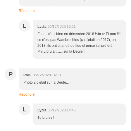
Répondre
L
Lydia
05/12/2020 16:01
Et oui, c'est bien en décembre 2018 !<br /> Et non !!!!
ce n'est pas Wambrechies (ça c'était en 2017), en
2018, ils ont changé de lieu et perso j'ai préféré !
PhilL brûlait ...... sur la Deûle !
P
PhilL
05/12/2020 14:18
Photo 2 c etait sur la Deûle...
Répondre
L
Lydia
05/12/2020 14:45
Tu brûles !