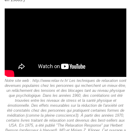
Notre site web : http://www.relax-tv.fr/ Les techniques de relaxation sont
devenues populaires chez les personnes qui recherchent un mieux-être,
un relâchement des tensions et des blocages tant au niveau physique
que psychologique. Dans les années 1960, des corrélations ont été
trouvées entre les niveaux de stress et la santé physique et
émotionnelle. Des effets mesurables sur la réduction de l'anxiété ont
été constatés chez des personnes qui pratiquent certaines formes de
méditation (comme la pleine conscience3). À partir des années 1970,
certains livres traitant de relaxation sont devenus des best-sellers aux
USA. En 1975, a été publié "The Relaxation Response" par Herbert
Benson (professeur à Harvard), MD et Miriam Z. Klipper. Cet ouvrage a