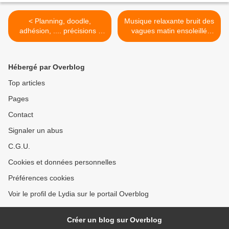
< Planning, doodle,
Musique relaxante bruit des
adhésion, .... précisions !
vagues matin ensoleillé
......
pause de 60 min cadeau
Orient'Action® >
Hébergé par Overblog
Top articles
Pages
Contact
Signaler un abus
C.G.U.
Cookies et données personnelles
Préférences cookies
Voir le profil de Lydia sur le portail Overblog
Créer un blog sur Overblog