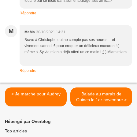
touché par ce fleau dans son entourage, ses amis...?
Répondre
M
MaMa
30/10/2021 14:31
Bravo à Christophe qui ne compte pas ses heures …et
vivement samedi 6 pour croquer un délicieux macaron ! (
même si Sylvie m’en a déjà offert un ce matin ! ;) ) Miam miam
…
Répondre
< Je marche pour Audrey
Balade au marais de
….
Guines le 1er novembre >
Hébergé par Overblog
Top articles