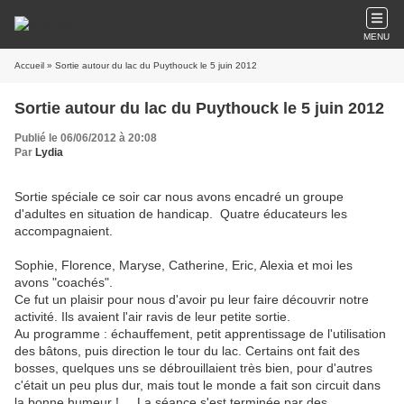
MENU
Accueil
» Sortie autour du lac du Puythouck le 5 juin 2012
Sortie autour du lac du Puythouck le 5 juin 2012
Publié le 06/06/2012 à 20:08
Par
Lydia
Sortie spéciale ce soir car nous avons encadré un groupe
d'adultes en situation de handicap. Quatre éducateurs les
accompagnaient.
Sophie, Florence, Maryse, Catherine, Eric, Alexia et moi les
avons "coachés".
Ce fut un plaisir pour nous d'avoir pu leur faire découvrir notre
activité. Ils avaient l'air ravis de leur petite sortie.
Au programme : échauffement, petit apprentissage de l'utilisation
des bâtons, puis direction le tour du lac. Certains ont fait des
bosses, quelques uns se débrouillaient très bien, pour d'autres
c'était un peu plus dur, mais tout le monde a fait son circuit dans
la bonne humeur ! ... La séance s'est terminée par des