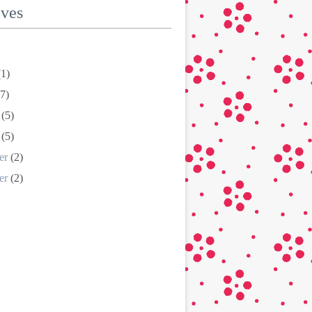
ives
1)
7)
(5)
(5)
er
(2)
er
(2)