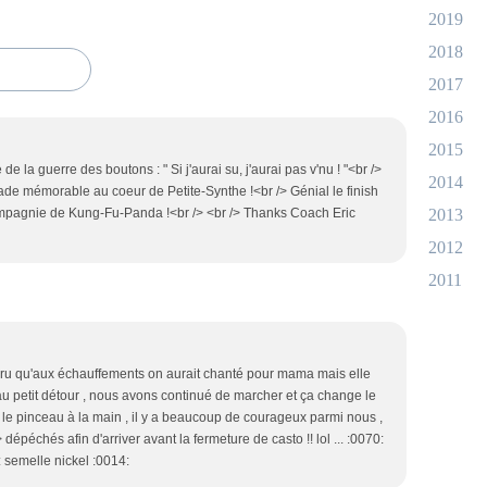
2019
2018
2017
2016
2015
de la guerre des boutons : " Si j'aurai su, j'aurai pas v'nu ! "<br />
2014
alade mémorable au coeur de Petite-Synthe !<br /> Génial le finish
mpagnie de Kung-Fu-Panda !<br /> <br /> Thanks Coach Eric
2013
2012
2011
cru qu'aux échauffements on aurait chanté pour mama mais elle
nd au petit détour , nous avons continué de marcher et ça change le
le pinceau à la main , il y a beaucoup de courageux parmi nous ,
épéchés afin d'arriver avant la fermeture de casto !! lol ... :0070:
: semelle nickel :0014: