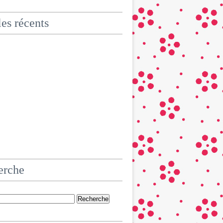
les récents
erche