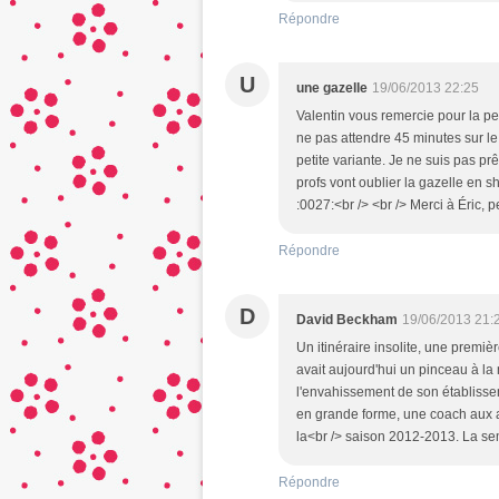
Répondre
U
une gazelle
19/06/2013 22:25
Valentin vous remercie pour la peti
ne pas attendre 45 minutes sur le t
petite variante. Je ne suis pas pr
profs vont oublier la gazelle en s
:0027:<br /> <br /> Merci à Éric, p
Répondre
D
David Beckham
19/06/2013 21:
Un itinéraire insolite, une premi
avait aujourd'hui un pinceau à la 
l'envahissement de son établisse
en grande forme, une coach aux 
la<br /> saison 2012-2013. La sem
Répondre