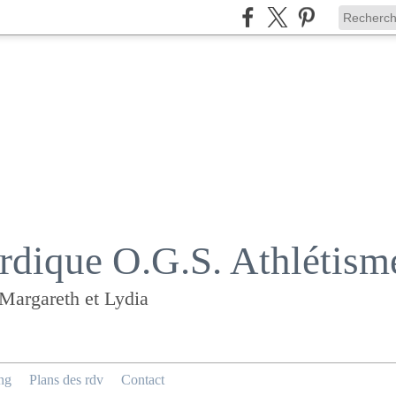
dique O.G.S. Athlétism
 Margareth et Lydia
ng
Plans des rdv
Contact