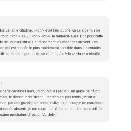
te variante citadine. Il<br /> était très touché. ça lui a permis de
rottoir!<br /> :0023:<br /> <br /> Je remercie aussi Éric pour cette
ête de l'oublier.<br /> Heureusement les vacances arrivent. Les
hort qui est passée le plus rapidement possible dans les couloirs.
etit moment qui permet de se vider la tête !<br /> <br /> à bientôt !
28
ère dans certaines rues, un coucou à Fred qui, en guise de bâton,
main, le directeur de Bizet qui ne s'en est pas remis (de<br />
ment par des gazelles en tenue estivale), un couple de carreleurs
abonnés absents, je me souviendrai de mon dernier mercredi de
aine prochaine: direction Val Joly!!