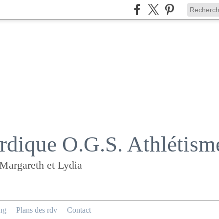
dique O.G.S. Athlétism
 Margareth et Lydia
ng
Plans des rdv
Contact