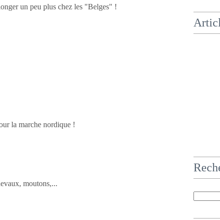
onger un peu plus chez les "Belges" !
Artic
pour la marche nordique !
Rech
hevaux, moutons,...