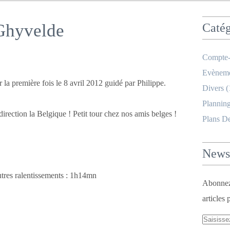
 Ghyvelde
Catég
Compte-
Evèneme
r la première fois le 8 avril 2012 guidé par Philippe.
Divers
(
Planning
irection la Belgique ! Petit tour chez nos amis belges !
Plans D
Newsl
autres ralentissements : 1h14mn
Abonnez-
articles 