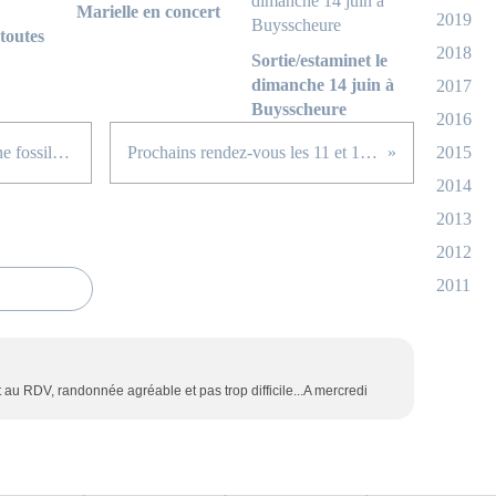
Marielle en concert
2019
toutes
2018
Sortie/estaminet le
dimanche 14 juin à
2017
Buysscheure
2016
Sortie du 8 avril 2012 dans la Dune fossile de Ghyvelde
Prochains rendez-vous les 11 et 15 avril 2012
2015
2014
2013
2012
2011
t au RDV, randonnée agréable et pas trop difficile...A mercredi