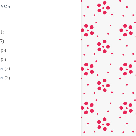
ives
1)
7)
(5)
(5)
er
(2)
er
(2)