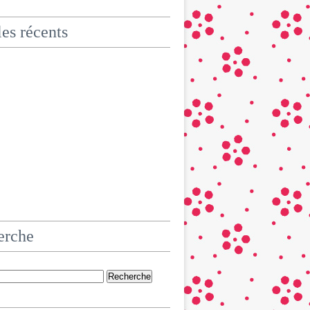
les récents
erche