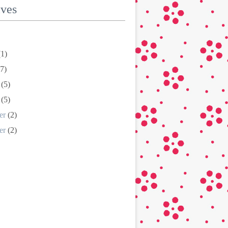
ives
1)
7)
(5)
(5)
er
(2)
er
(2)