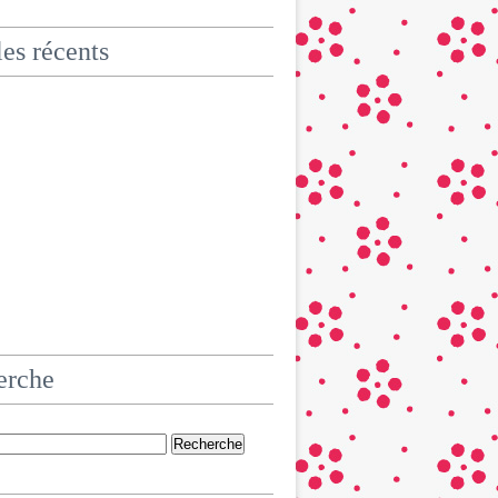
les récents
erche