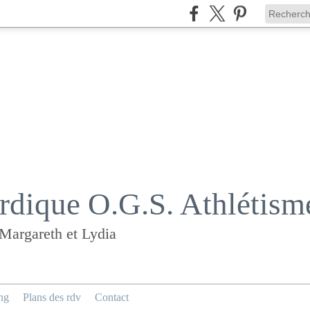
dique O.G.S. Athlétism
 Margareth et Lydia
ng
Plans des rdv
Contact