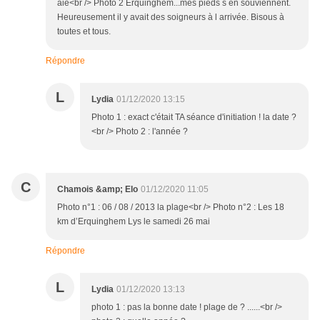
aie<br /> Photo 2 Erquinghem...mes pieds s en souviennent.
Heureusement il y avait des soigneurs à l arrivée. Bisous à
toutes et tous.
Répondre
L
Lydia
01/12/2020 13:15
Photo 1 : exact c'était TA séance d'initiation ! la date ?
<br /> Photo 2 : l'année ?
C
Chamois &amp; Elo
01/12/2020 11:05
Photo n°1 : 06 / 08 / 2013 la plage<br /> Photo n°2 : Les 18
km d’Erquinghem Lys le samedi 26 mai
Répondre
L
Lydia
01/12/2020 13:13
photo 1 : pas la bonne date ! plage de ? ......<br />