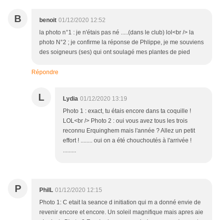
B
benoit
01/12/2020 12:52
la photo n°1 : je n'étais pas né .....(dans le club) lol<br /> la
photo N°2 ; je confirme la réponse de Phlippe, je me souviens
des soigneurs (ses) qui ont soulagé mes plantes de pied
Répondre
L
Lydia
01/12/2020 13:19
Photo 1 : exact, tu étais encore dans ta coquille !
LOL<br /> Photo 2 : oui vous avez tous les trois
reconnu Erquinghem mais l'année ? Allez un petit
effort ! ........ oui on a été chouchoutés à l'arrivée !
.........
P
PhilL
01/12/2020 12:15
Photo 1: C etait la seance d initiation qui m a donné envie de
revenir encore et encore. Un soleil magnifique mais apres aie