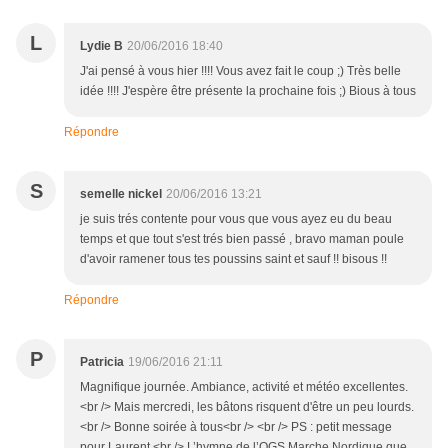
L
Lydie B
20/06/2016 18:40
J'ai pensé à vous hier !!!! Vous avez fait le coup ;) Très belle
idée !!!! J'espère être présente la prochaine fois ;) Bious à tous
Répondre
S
semelle nickel
20/06/2016 13:21
je suis trés contente pour vous que vous ayez eu du beau
temps et que tout s'est trés bien passé , bravo maman poule
d'avoir ramener tous tes poussins saint et sauf !! bisous !!
Répondre
P
Patricia
19/06/2016 21:11
Magnifique journée. Ambiance, activité et météo excellentes.
<br /> Mais mercredi, les bâtons risquent d'être un peu lourds.
<br /> Bonne soirée à tous<br /> <br /> PS : petit message
pour Laurent.<br /> L’hymne de l’OGS Marche Nordique que