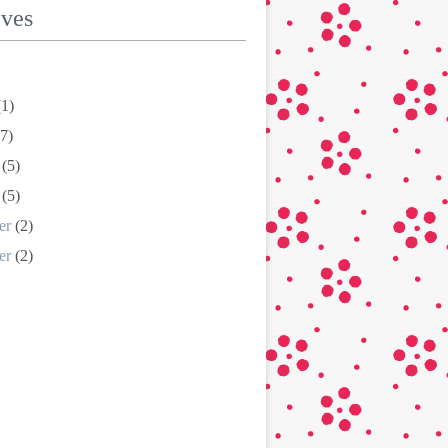
ives
1)
7)
(5)
(5)
er
(2)
er
(2)