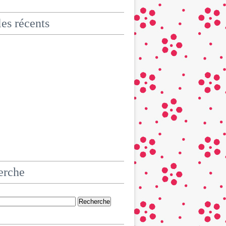
les récents
erche