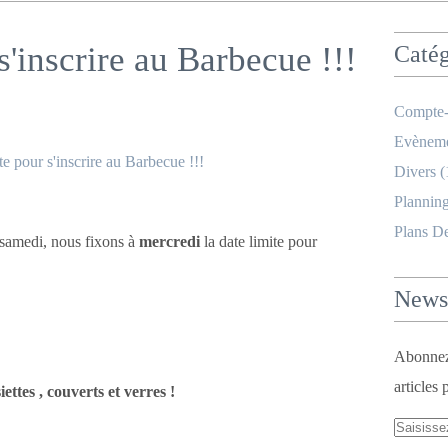
s'inscrire au Barbecue !!!
Catég
Compte-
Evèneme
Divers
(
Planning
Plans D
 samedi, nous fixons à
mercredi
la date limite pour
Newsl
Abonnez-
articles 
ettes , couverts et verres !