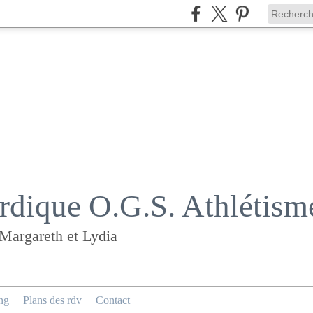
dique O.G.S. Athlétism
 Margareth et Lydia
ng
Plans des rdv
Contact