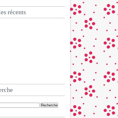
les récents
erche