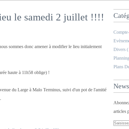
u le samedi 2 juillet !!!!
Catég
Compte-
Evèneme
t, nous sommes donc amener à modifier le lieu initialement
Divers
(
Planning
Plans D
arée haute à 11h58 oblige) !
Newsl
avenue du Large à Malo Terminus, suivi d'un pot de l'amitié
.
Abonnez-
articles 