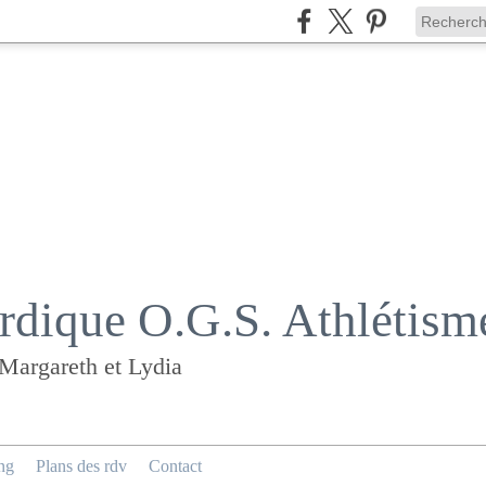
dique O.G.S. Athlétism
 Margareth et Lydia
ng
Plans des rdv
Contact