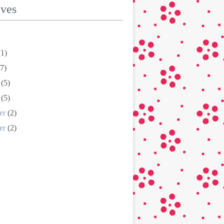
ives
1)
7)
(5)
(5)
er
(2)
er
(2)