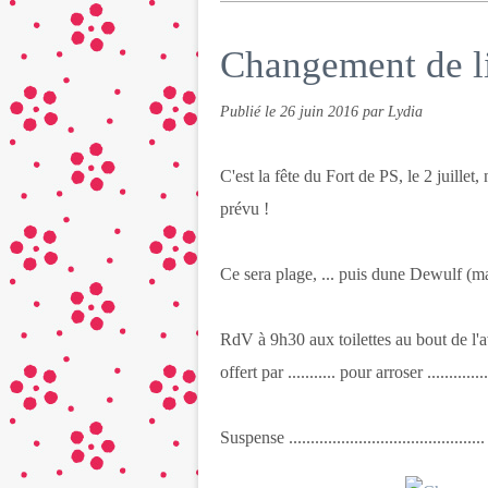
Changement de lie
Publié le
26 juin 2016
par Lydia
C'est la fête du Fort de PS, le 2 juille
prévu !
Ce sera plage, ... puis dune Dewulf (m
RdV à 9h30 aux toilettes au bout de l'
offert par ........... pour arroser ..............
Suspense .............................................